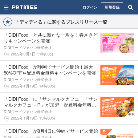
ログイン
新規登録
「ディディる」に関するプレスリリース一覧
「DiDi Food」と共に新たな一歩を！春さきど
りキャンペーンを開催
DiDiフードジャパン株式会社
2022年3月1日 11時00分
「DiDi Food」が静岡でサービス開始！最大
50%OFFや配達料金無料キャンペーンを開催
DiDiフードジャパン株式会社
2022年1月19日 14時00分
「DiDi Food」に「サンマルクカフェ」「サン
マルクカフェ ＋R」が加盟 配達料金無料、
2,000円分クーポンプレゼントキャンペーンを
DiDiフードジャパン株式会社
実施
2022年1月19日 13時00分
「DiDi Food」が8月4日に沖縄でサービス開始
DiDiフードジャパン株式会社