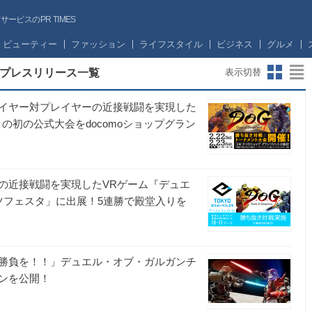
ビスのPR TIMES
ビューティー
ファッション
ライフスタイル
ビジネス
グルメ
プレスリリース一覧
表示切替
イヤー対プレイヤーの近接戦闘を実現した
の初の公式大会をdocomoショップグラン
の近接戦闘を実現したVRゲーム『デュエ
ツフェスタ」に出展！5連勝で殿堂入りを
勝負を！！」デュエル・オブ・ガルガンチ
ンを公開！