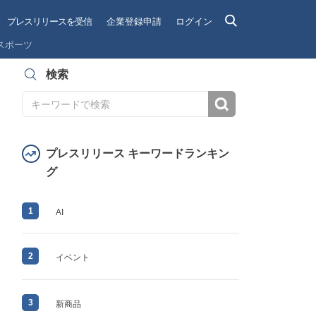
プレスリリースを受信
企業登録申請
ログイン
スポーツ
検索
検索
プレスリリース キーワードランキン
グ
1
AI
2
イベント
3
新商品