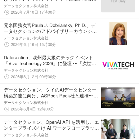
承認を取得
データセクション株式会社
2026年7月10日 17時00分
元米国務次官Paula J. Dobriansky, Ph.D.、デ
ータセクションのアドバイザリーカウンシル
のメンバーに就任
データセクション株式会社
2026年6月16日 15時30分
Datasection、欧州最大級のテックイベント
「Viva Technology 2026」に登壇 〜「次世代
AIデバイス」を世界初公開〜
データセクション株式会社
2026年6月12日 09時00分
データセクション、タイのAIデータセンター
構築加速に向け、ASRock Rack社と連携〜
NVIDIA B200搭載サーバー587台（GPU 4,696
データセクション株式会社
個）を導入〜
2026年6月4日 12時00分
データセクション、OpenAI API を活用し、エ
ンタープライズ向け AI ワークフロープラット
フォーム「TAIZA」を強化
データセクション株式会社