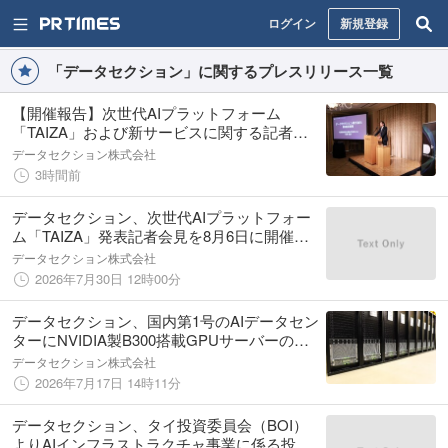
ログイン
新規登録
「データセクション」に関するプレスリリース一覧
【開催報告】次世代AIプラットフォーム
「TAIZA」および新サービスに関する記者発
表会を開催
データセクション株式会社
3時間前
データセクション、次世代AIプラットフォー
ム「TAIZA」発表記者会見を8月6日に開催
－AIインフラ企業からAI経済の中核企業へ。
データセクション株式会社
日本のAI主権を支える新戦略－
2026年7月30日 12時00分
データセクション、国内第1号のAIデータセン
ターにNVIDIA製B300搭載GPUサーバーの搬
入を開始
データセクション株式会社
2026年7月17日 14時11分
データセクション、タイ投資委員会（BOI）
よりAIインフラストラクチャ事業に係る投資