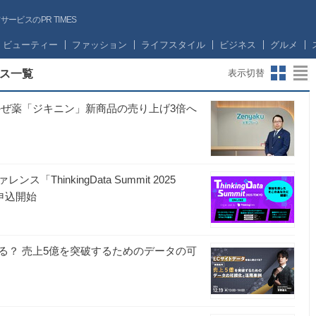
ビスのPR TIMES
ビューティー
ファッション
ライフスタイル
ビジネス
グルメ
ス一覧
表示切替
で、かぜ薬「ジキニン」新商品の売り上げ3倍へ
「ThinkingData Summit 2025
聴申込開始
る？ 売上5億を突破するためのデータの可