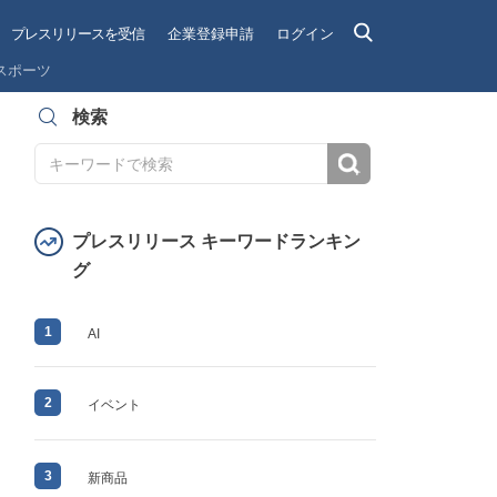
プレスリリースを受信
企業登録申請
ログイン
スポーツ
検索
検索
プレスリリース キーワードランキン
グ
1
AI
2
イベント
3
新商品