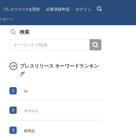
プレスリリースを受信
企業登録申請
ログイン
スポーツ
検索
検索
プレスリリース キーワードランキン
グ
1
AI
2
イベント
3
新商品