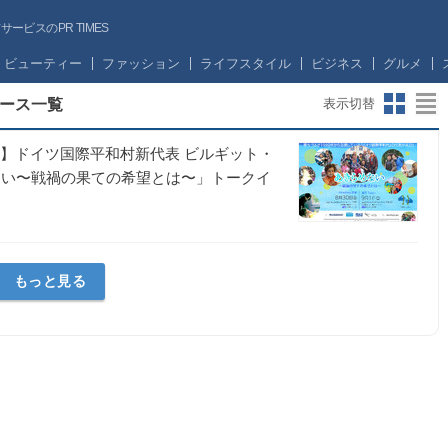
ビスのPR TIMES
ビューティー
ファッション
ライフスタイル
ビジネス
グルメ
ース一覧
表示切替
登壇】ドイツ国際平和村新代表 ビルギット・
ない〜戦禍の果ての希望とは〜」トークイ
もっと見る