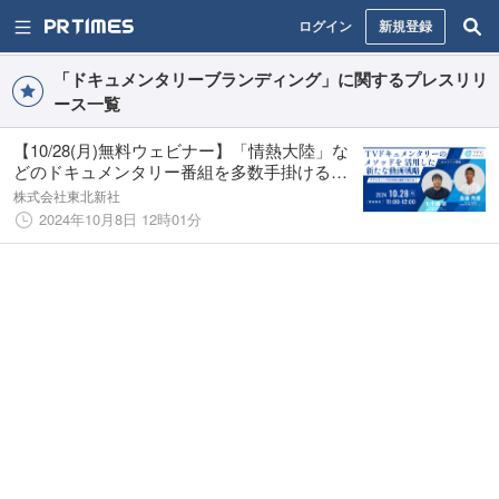
ログイン
新規登録
「ドキュメンタリーブランディング」に関するプレスリリ
ース一覧
【10/28(月)無料ウェビナー】「情熱大陸」な
どのドキュメンタリー番組を多数手掛ける東
北新社が「TVドキュメンタリーのメソッドを
株式会社東北新社
活用した新たな動画戦略〜ブランディングの
2024年10月8日 12時01分
成功は動画が決める！〜」を開催