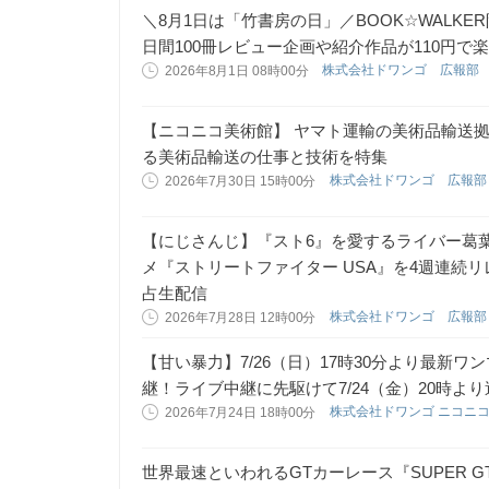
＼8月1日は「竹書房の日」／BOOK☆WALK
日間100冊レビュー企画や紹介作品が110円
株式会社ドワンゴ 広報部
2026年8月1日 08時00分
【ニコニコ美術館】 ヤマト運輸の美術品輸送
る美術品輸送の仕事と技術を特集
株式会社ドワンゴ 広報
2026年7月30日 15時00分
【にじさんじ】『スト6』を愛するライバー葛
メ『ストリートファイター USA』を4週連続リ
占生配信
株式会社ドワンゴ 広報
2026年7月28日 12時00分
【甘い暴力】7/26（日）17時30分より最新
継！ライブ中継に先駆けて7/24（金）20時よ
株式会社ドワンゴ ニコニ
2026年7月24日 18時00分
世界最速といわれるGTカーレース『SUPER GT