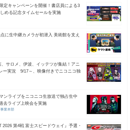
ER限定キャンペーンを開催！書店員による3
で楽しめる記念タイムセールを実施
拠点に生中継カメラが初潜入 美術館を支え
部
葉、サロメ、伊波、イッテツが集結！アニ
レー実況 9/17～、映像付きでニコニコ独
部
ワンマンライブをニコニコ生放送で独占生中
り過去ライブ上映会を実施
コ事業本部
 2026 第4戦 富士スピードウェイ』予選・