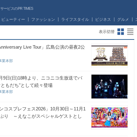
ビスのPR TIMES
ビューティー
ファッション
ライフスタイル
ビジネス
グルメ
表示切替
niversary Live Tour」広島公演の昼夜2公
事業本部
月9日(日)18時より、ニコニコ生放送でバ
ともだち"として続々登場
事業本部
スプレフェス2026」10月30日～11月1
年ぶり ～えなこがスペシャルゲストとし