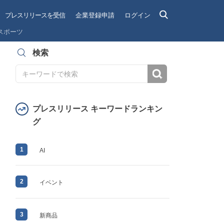
プレスリリースを受信
企業登録申請
ログイン
スポーツ
検索
検索
プレスリリース キーワードランキン
グ
1
AI
2
イベント
3
新商品