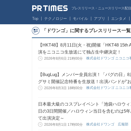
プレスリリース・ニュースリリース配信サー
Top
テクノロジー
モバイル
アプリ
エンタメ
「ドワンゴ」に関するプレスリリース一覧
【HKT48】8月11日(火・祝)開催「HKT48 15th An
演をニコニコ生放送にて独占生中継決定！
株式会社ドワンゴ ニコニコ
2026年8月6日 21時00分
【BugLug】メンバー全員出演！「バグの日」8
グサミ開催記念特番を生放送！出演バンドが"お
株式会社ドワンゴ ニコニコ
2026年8月3日 18時00分
日本最大級のコスプレイベント「池袋ハロウィンコ
日の3日間開催／ハロウィン当日を含むのは5
て出演決定～
株式会社ドワンゴ 広報部
2026年8月1日 17時00分