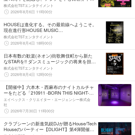
コアファンが集結する、一夜限りのアニバー
株式会社TSTエンタテイメント
サリーイベントをZEROTOKYOにて開催！
2026年8月6日 11時00分
HOUSEは進化する。その最前線へようこそ。
現在進行形HOUSE MUSIC
PARTY【ULTRAHAUS】が過去2回の勢いそ
株式会社TSTエンタテイメント
のままにまだまだ夜の長い9月に開催決定!!
2026年8月4日 18時00分
日本有数の歓楽(ネオン)街歌舞伎町から新た
なSTARを!! ダンスミュージックの将来を担う
若き次世代スターたちが集結する
株式会社TSTエンタテイメント
ZEROTOKYO産のニューパーティー【NEON
2026年8月4日 12時00分
STARS】開催!!
【開催中】六本木・西麻布のナイトカルチャ
ーをたどる「210911 -BORN THIS NIGHT-」
会期後半へ。Night Gatheringも開催
エイベックス・クリエイター・エージェンシー株式会
社
2026年7月30日 11時00分
クラブシーンの新進気鋭DJが贈るHouse/Tech
Houseのパーティー【DLIGHT】第4弾開催決
定！