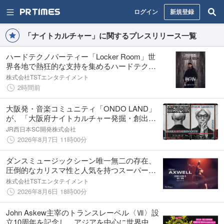
ログイン
新規登録
「ナイトカルチャー」に関するプレスリリース一覧
ハードテクノパーティー「Locker Room」世
界各地で熱狂的な支持を集めるハードテクノ
の新星 「6EJOU」 を招聘し開催決定!!
株式会社TSTエンタテイメント
2時間前
大阪発・音楽コミュニティ「ONDO LAND」
が、「大阪府ナイトカルチャー発掘・創出事
業補助金」補助対象事業に決定。大阪ステー
JR西日本SC開発株式会社
ションシティのルーフトップで音楽イベント
2026年8月7日 11時00分
を実施。
ダンスミュージックシーン唯一無二の存在、
圧倒的なカリスマ性と人気を持つスーパース
ターを招聘するビッグパーティー”THE
株式会社TSTエンタテイメント
ONE”の第4弾!! リビングレジェンドAxwellを
2026年8月6日 18時00分
招聘し開催決定!!
John Askew主宰のトランスレーベル〈Ⅶ〉設
立10周年を記念し、アジアを中心に世界中の