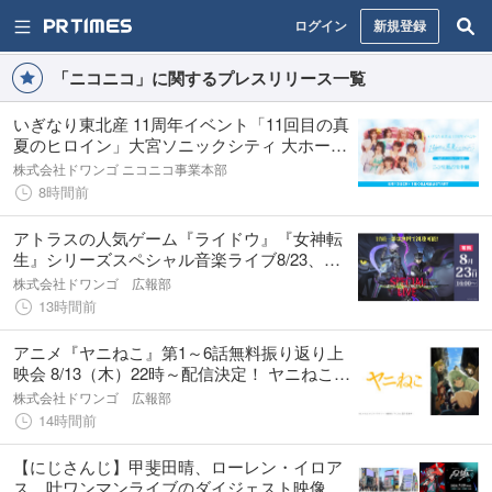
ログイン
新規登録
「ニコニコ」に関するプレスリリース一覧
いぎなり東北産 11周年イベント「11回目の真
夏のヒロイン」大宮ソニックシティ 大ホール
公演を8月13日(木)18時より独占生中継！
株式会社ドワンゴ ニコニコ事業本部
8時間前
アトラスの人気ゲーム『ライドウ』『女神転
生』シリーズスペシャル音楽ライブ8/23、ニ
コニコで独占生配信
株式会社ドワンゴ 広報部
13時間前
アニメ『ヤニねこ』第1～6話無料振り返り上
映会 8/13（木）22時～配信決定！ ヤニねこ
役・夏吉ゆうこのサイン入り台本が当たる プ
株式会社ドワンゴ 広報部
レゼントキャンペーンを実施
14時間前
【にじさんじ】甲斐田晴、ローレン・イロア
ス、叶ワンマンライブのダイジェスト映像を