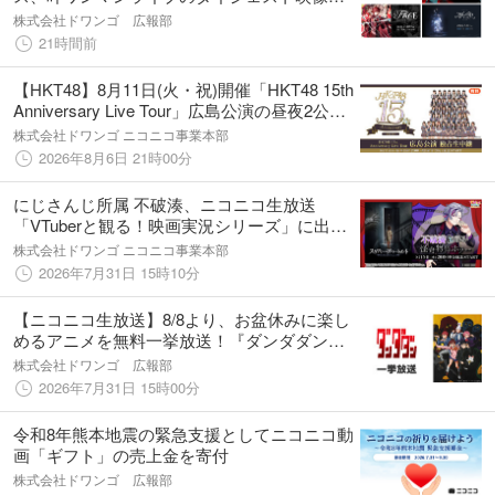
新宿・渋谷・池袋の大型ビジョンで8/7より放
株式会社ドワンゴ 広報部
映決定
21時間前
【HKT48】8月11日(火・祝)開催「HKT48 15th
Anniversary Live Tour」広島公演の昼夜2公演
をニコニコ生放送にて独占生中継決定！
株式会社ドワンゴ ニコニコ事業本部
2026年8月6日 21時00分
にじさんじ所属 不破湊、ニコニコ生放送
「VTuberと観る！映画実況シリーズ」に出
演！怪奇物件ホラー『スケアリー・アパート
株式会社ドワンゴ ニコニコ事業本部
メント』を８月５日(水)実況生放送
2026年7月31日 15時10分
【ニコニコ生放送】8/8より、お盆休みに楽し
めるアニメを無料一挙放送！『ダンダダン』
『怪獣８号 第２期』『地獄先生ぬ～べ～』な
株式会社ドワンゴ 広報部
ど全8作品がラインアップ
2026年7月31日 15時00分
令和8年熊本地震の緊急支援としてニコニコ動
画「ギフト」の売上金を寄付
株式会社ドワンゴ 広報部