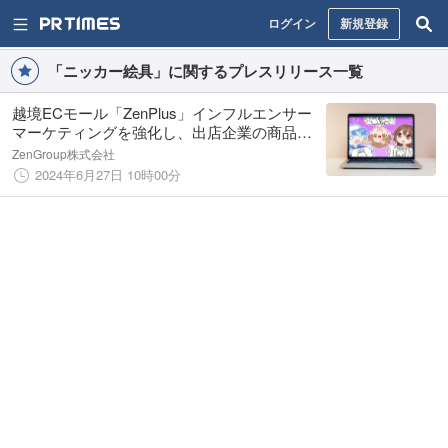
ログイン
新規登録
「ニッカー絵具」に関するプレスリリース一覧
越境ECモール「ZenPlus」インフルエンサー
マーケティングを強化し、出店企業の商品を
世界に発信！
ZenGroup株式会社
2024年6月27日 10時00分