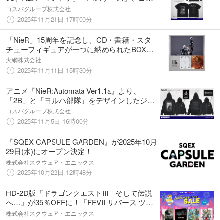
ハ部隊の「ロングTシャツ」「刺繡ローキャッ
コスパグループ株式会社
プ」などが登場！【株式会社コスパ】
2025年11月21日 17時00分
「NieR」15周年を記念し、CD・書籍・スタ
チューフィギュアが一つに納められたBOX商
品が登場。
大網株式会社
2025年11月11日 15時30分
アニメ『NieR:Automata Ver1.1a』より、
「2B」と「ヨルハ部隊」をデザインしたジッ
プパーカー2種が登場！【株式会社コスパ】
コスパグループ株式会社
2025年11月5日 16時00分
『SQEX CAPSULE GARDEN』が2025年10月
29日(水)にオープン決定！
株式会社スクウェア・エニックス
2025年10月22日 12時48分
HD-2D版『ドラゴンクエストIII そして伝説
へ…』が35％OFFに！『FFVII リバース ツイ
ンパック』など割引率アップの人気作をお見
株式会社スクウェア・エニックス