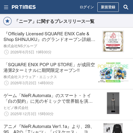
ログイン
新規登録
「ニーア」に関するプレスリリース一覧
『Officially Licensed SQUARE ENIX Cafe &
Shop SHINJUKU』のグランドオープン詳細が
決定！
株式会社NSグループ
2026年6月5日 19時00分
「SQUARE ENIX POP UP STORE」が成田空
港第2ターミナルに期間限定オープン!!
株式会社スクウェア・エニックス
2026年3月23日 14時00分
ゲーム「NieR:Automata」のスマート・トイ
「白の契約」に光のギミックで世界観を演出
するライトリング付スタンドが登場、12月22
ヒビノ株式会社
日（月）より発売
2025年12月3日 15時00分
アニメ『NieR:Automata Ver1.1a』より、2B、
9S、A2の「Tシャツ」「パスケース」、ヨル