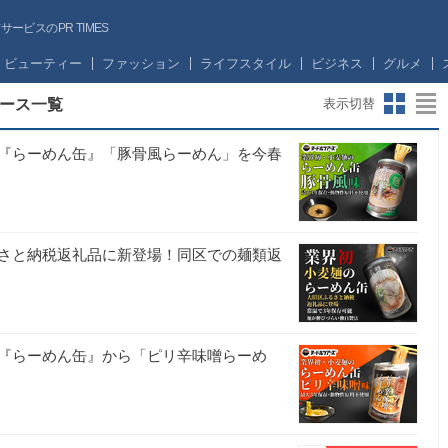
ビスのPR TIMES
ビューティー
ファッション
ライフスタイル
ビジネス
グルメ
ース一覧
表示切替
『らーめん缶』「豚骨風らーめん」を今春
さと納税返礼品に新登場！同区での麺類返
『らーめん缶』から「ピリ辛味噌らーめ