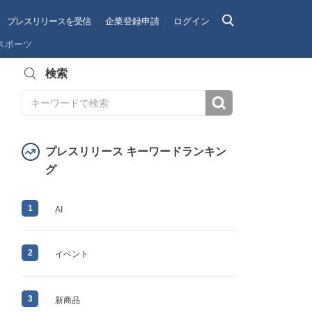
プレスリリースを受信
企業登録申請
ログイン
スポーツ
検索
検索
プレスリリース キーワードランキン
グ
1
AI
2
イベント
3
新商品