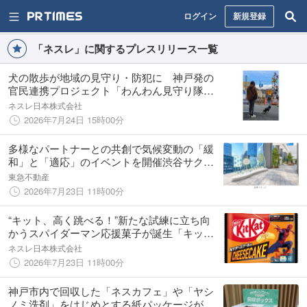
ログイン
新規登録
「ネスレ」に関するプレスリリース一覧
犬の散歩が地域の見守り・防犯に 神戸発の
官民連携プロジェクト「わんわん見守り隊」7
月24日（金）より、活動エリアを兵庫県全域
ネスレ日本株式会社
に拡大
2026年7月24日 15時00分
多様なパートナーとの共創で気候変動の「緩
和」と「適応」のイベントを開催渋谷サクラ
ステージで『GREEN COOL PARK at
東急不動産
SHIBUYA』実施
2026年7月23日 11時00分
“キット、高く跳べる！”新たな試練に立ち向
かうスパイダーマン応援菓子が誕生「キット
カット スパイダーマン NYチーズケーキ味」8
ネスレ日本株式会社
月1日（土）全国発売
2026年7月23日 11時00分
神戸市内で回収した「ネスカフェ」や「ヤシ
ノミ洗剤」をはじめとする紙パッケージがハ