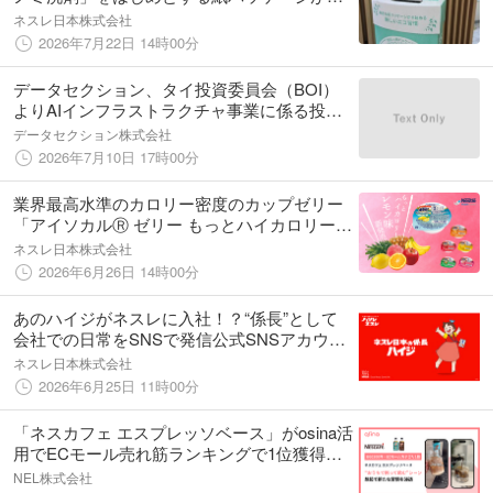
ンカチとして新たな命に生まれ変わる “紙パ
ネスレ日本株式会社
ッケージの再資源化のしくみ構築プロジェク
2026年7月22日 14時00分
ト”、7月22日(水)より開始
データセクション、タイ投資委員会（BOI）
よりAIインフラストラクチャ事業に係る投資
承認を取得
データセクション株式会社
2026年7月10日 17時00分
業界最高水準のカロリー密度のカップゼリー
「アイソカルⓇ ゼリー もっとハイカロリー
レモン味」新発売！
ネスレ日本株式会社
2026年6月26日 14時00分
あのハイジがネスレに入社！？“係長”として
会社での日常をSNSで発信公式SNSアカウン
ト「ネスレ日本の係長ハイジ」6月25日（木）
ネスレ日本株式会社
より開設
2026年6月25日 11時00分
「ネスカフェ エスプレッソベース」がosina活
用でECモール売れ筋ランキングで1位獲得。
500万回再生・300件超のUGCで、“おうちで
NEL株式会社