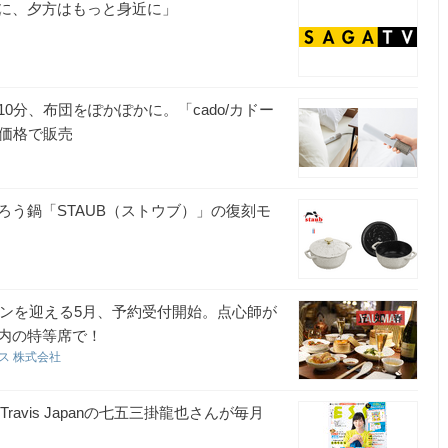
に、夕方はもっと身近に」
分、布団をぽかぽかに。「cado/カドー
別価格で販売
う鍋「STAUB（ストウブ）」の復刻モ
ズンを迎える5月、予約受付開始。点心師が
内の特等席で！
ス 株式会社
avis Japanの七五三掛龍也さんが毎月