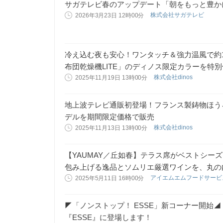
サガテレビ春のアップデート「朝をもっと豊か
株式会社サガテレビ
2026年3月23日 12時00分
冷え込む夜も安心！ワンタッチ＆強力温風で約10
布団乾燥機LITE」のディノス限定カラーを特
株式会社dinos
2025年11月19日 13時00分
地上波テレビ通販初登場！フランス製鋳物ほうろ
デルを期間限定価格で販売
株式会社dinos
2025年11月13日 13時00分
【YAUMAY／丘如春】テラス席がベストシー
包み上げる逸品とソムリエ厳選ワインを、丸の
アイエムエムフードサービ
2025年5月11日 16時00分
◤「ノンストップ！ ESSE」新コーナー開始◢ Tr
『ESSE』に登場します！