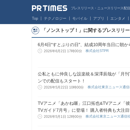
プレスリリース・ニュースリリース配信サー
Top
テクノロジー
モバイル
アプリ
エンタメ
「ノンストップ！」に関するプレスリリー
6月4日“すとぷりの日”、結成10周年当日に朝
株式会社STPR
2026年6月2日 17時00分
公私ともに仲良しな設楽統＆深澤辰哉が「月刊T
ンでの配信もスタート！
株式会社東京ニュース通
2026年5月22日 10時00分
TVアニメ「あかね噺」江口拓也&TVアニメ「
TVガイド7月号」に登場！ 購入者特典も大注目!
株式会社東京ニュース通信
2026年5月1日 12時00分