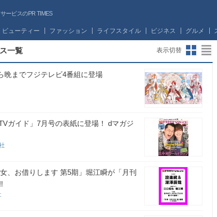
ビスのPR TIMES
ビューティー
ファッション
ライフスタイル
ビジネス
グルメ
ス一覧
表示切替
から晩までフジテレビ4番組に登場
Vガイド」7月号の表紙に登場！ dマガジ
信社
彼女、お借りします 第5期」堀江瞬が「月刊
!
社