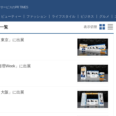
ビスのPR TIMES
ビューティー
ファッション
ライフスタイル
ビジネス
グルメ
一覧
表示切替
夏 東京」に出展
経理Week」に出展
春 大阪」に出展