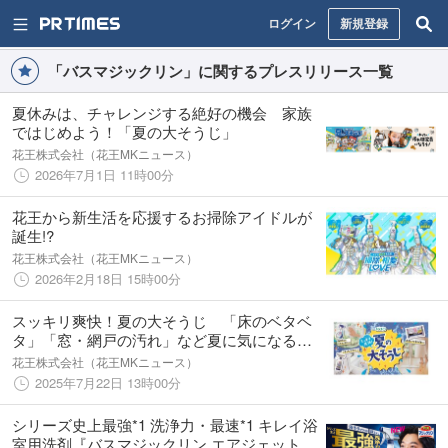
ログイン
新規登録
「バスマジックリン」に関するプレスリリース一覧
夏休みは、チャレンジする絶好の機会 家族
ではじめよう！「夏の大そうじ」
花王株式会社（花王MKニュース）
2026年7月1日 11時00分
花王から新生活を応援するお掃除アイドルが
誕生!?
花王株式会社（花王MKニュース）
2026年2月18日 15時00分
スッキリ爽快！夏の大そうじ 「床のベタベ
タ」「窓・網戸の汚れ」など夏に気になる汚
れを解決！ 特設サイトは2025年7月22日よ
花王株式会社（花王MKニュース）
り公開
2025年7月22日 13時00分
シリーズ史上最強*1 洗浄力・最速*1 キレイ浴
室用洗剤『バスマジックリン エアジェット』