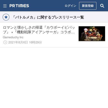
ログイン
新規登録
「バトルメカ」に関するプレスリリース一覧
ロマンと懐かしさの帰還『カウボーイビバッ
プ』 ×『機動戦隊アイアンサーガ』コラボ間
もなく開催！
Gameduchy Inc
2021年8月6日 16時29分