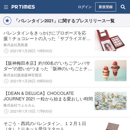
ログイン
新規登録
「バレンタイン2021」に関するプレスリリース一覧
バレンタインをきっかけにプロポーズを応
援！チョコレートの入った「サプライズギフ
トボックス」を日本橋高島屋で販売！
株式会社髙島屋
2021年1月28日 10時00分
【阪神梅田本店】約100名の“いちごアンバサ
ダー”の想いがつまった「阪神のいちごとチョ
コフェス2021」
株式会社阪急阪神百貨店
2021年1月26日 09時00分
【DEAN & DELUCA】CHOCOLATE
JOURNEY 2021 一粒から始まる愛おしい時間
株式会社ウェルカム
2021年1月15日 17時00分
そごう・西武のバレンタイン、１２月１日
（火）よりネット受注スタート