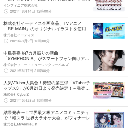
ーデジタルシングル配信決定！
インフィニア株式会社
2021年8月14日 12時00分
株式会社イーディス企画商品、TVアニメ
「RE-MAIN」のオリジナルイラストを使用し
たグッズを販売決定！
株式会社イーディス
2021年8月2日 18時00分
中島美嘉 約7カ月振りの新曲
「SYMPHONIA」がスマートフォン向けアプ
リゲーム『takt op. 運命は真紅き旋律の街を』
株式会社ソニー・ミュージックレーベルズ
の主題歌に決定！
2021年6月7日 21時00分
人気VTuber大集合！待望の第三弾「VTuberチ
ップス3」が6月21日より発売決定！～発売決
定を記念し、カードコンプリートセットが3名
株式会社CyberZ
様に当たるTwitterキャンペーンを開催！～
2021年5月28日 15時00分
結果発表〜！世界最大級アニメコミュニティ
で「転スラ 世界カラオケ大会」がフィナーレ
株式会社MyAnimeList