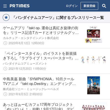
ログイン
新規登録
「バンダイナムコアーツ」に関するプレスリリース一覧
ゲームアプリ『takt op. 運命は真紅き旋律の街
を』リリース記念Tカードとオリジナルグッズ
2種が登場！6月19日（月）より発行開始！
カルチュア・エンタテインメント株式会社
2023年6月12日 12時00分
「ペインタースタイル」のイラストを新規描
き下ろし『ラブライブ！スーパースター!!』の
オリジナルグッズが登場！ 12月26日(日)から
バンダイナムコアミューズメント
開始の「ラブライブ！シリーズ×アトレ秋葉
2021年12月20日 11時00分
原」にて販売開始
中島美嘉 新曲「SYMPHONIA」10月クール
TVアニメ『takt op.Destiny』エンディングテ
ーマに決定！
株式会社ソニー・ミュージックレーベルズ
2021年9月5日 21時00分
あっとほぉーむカフェ17周年プロジェクト
「めいどいん！」始動！9月17日(金)、デビュ