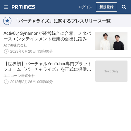
ログイン
新規登録
「バーチャライズ」に関するプレスリリース一覧
Activ8とSynamonが経営統合に合意、メタバ
ースエンタテインメント産業の創出に踏み出
す
Activ8株式会社
2023年6月20日 13時00分
【世界初】バーチャルYouTuber専門プラット
フォーム『バーチャライズ』を正式に提供開
始
ユニコーン株式会社
2018年2月26日 09時00分