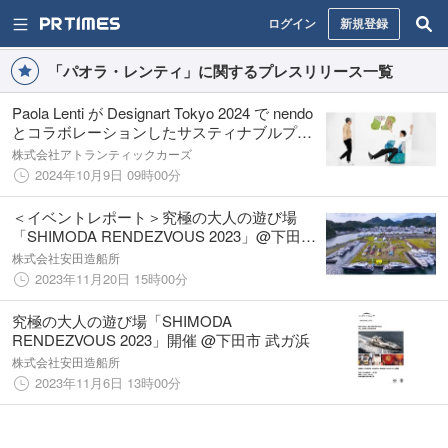
ログイン
新規登録
「パオラ・レンティ」に関するプレスリリース一覧
Paola Lenti が Designart Tokyo 2024 で nendo
とコラボレーションしたサスティナブルプロ
ジェクト「 Hana-arashi 花嵐 」展を開催
株式会社アトランティックカーズ
2024年10月9日 09時00分
＜イベントレポート＞究極の大人の遊び場
「SHIMODA RENDEZVOUS 2023」@下田市
武ガ浜
株式会社安田造船所
2023年11月20日 15時00分
究極の大人の遊び場「SHIMODA
RENDEZVOUS 2023」開催 @下田市 武ガ浜
株式会社安田造船所
2023年11月6日 13時00分