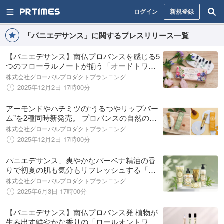
ログイン
新規登録
「パニエデサンス」に関するプレスリリース一覧
【パニエデサンス】南仏プロバンスを感じる5
つのフローラルノートが揃う「オードトワレ
セット」新発売
株式会社グローバルプロダクトプランニング
2025年12月2日 17時00分
アーモンドやハチミツの“うるつやリップバー
ム”を2種同時新発売。 プロバンスの自然の恵
みでしっとりうるおう！
株式会社グローバルプロダクトプランニング
2025年12月2日 17時00分
パニエデサンス、爽やかなバーベナ精油の香
りで初夏の肌も気分もリフレッシュする「エ
ッセンシャルズ バーベナ」新発売
株式会社グローバルプロダクトプランニング
2025年6月3日 17時00分
【パニエデサンス】南仏プロバンス発 植物が
生み出す鮮やかな香りの「ロールオントワ