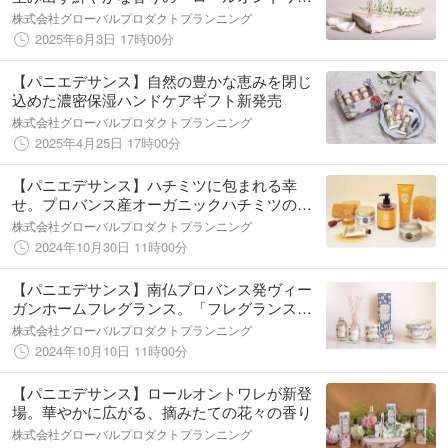
レ」新発売
株式会社グローバルプロダクトプランニング
2025年6月3日 17時00分
【パニエデサンス】自然の豊かな恵みを閉じ
込めた濃密保湿ハンドケアギフト新発売
株式会社グローバルプロダクトプランニング
2025年4月25日 17時00分
【パニエデサンス】ハチミツに包まれる幸
せ。プロバンス産オーガニックハチミツのボ
ディーケアコレクション新発売
株式会社グローバルプロダクトプランニング
2024年10月30日 11時00分
【パニエデサンス】南仏プロバンス発ヴィー
ガンホームフレグランス。「フレグランスデ
ィフューザー」「センティッドキャンドル」
株式会社グローバルプロダクトプランニング
など新発売
2024年10月10日 11時00分
【パニエデサンス】ロールオントワレが新登
場。華やかに広がる、摘みたての花々の香り
株式会社グローバルプロダクトプランニング