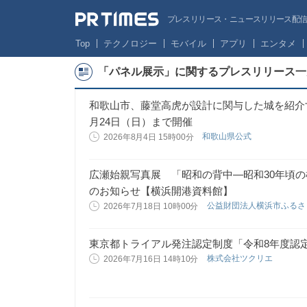
プレスリリース・ニュースリリース配信サー
Top
テクノロジー
モバイル
アプリ
エンタメ
「パネル展示」に関するプレスリリース一
和歌山市、藤堂高虎が設計に関与した城を紹介す
月24日（日）まで開催
和歌山県公式
2026年8月4日 15時00分
広瀬始親写真展 「昭和の背中―昭和30年頃の
のお知らせ【横浜開港資料館】
公益財団法人横浜市ふる
2026年7月18日 10時00分
東京都トライアル発注認定制度「令和8年度認
株式会社ツクリエ
2026年7月16日 14時10分