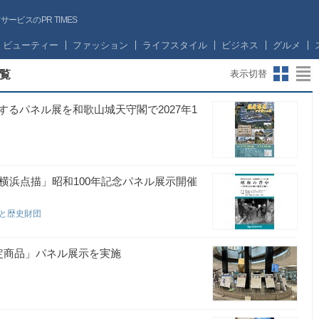
ビスのPR TIMES
ビューティー
ファッション
ライフスタイル
ビジネス
グルメ
覧
表示切替
るパネル展を和歌山城天守閣で2027年1
横浜点描」昭和100年記念パネル展示開催
さと歴史財団
定商品」パネル展示を実施