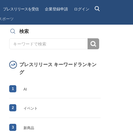
プレスリリースを受信
企業登録申請
ログイン
スポーツ
検索
検索
プレスリリース キーワードランキン
グ
1
AI
2
イベント
3
新商品