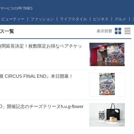
ビスのPR TIMES
ビューティー
ファッション
ライフスタイル
ビジネス
グルメ
ス一覧
表示切替
】開館時間延長決定！枚数限定お得なペアチケッ
RCUS FINAL END』本日開幕！
END」開催記念のチーズテリーヌh.u.g-flower