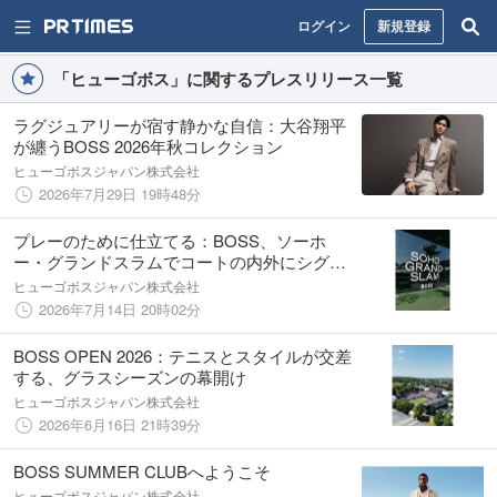
ログイン
新規登録
「ヒューゴボス」に関するプレスリリース一覧
ラグジュアリーが宿す静かな自信：大谷翔平
が纏うBOSS 2026年秋コレクション
ヒューゴボスジャパン株式会社
2026年7月29日 19時48分
プレーのために仕立てる：BOSS、ソーホ
ー・グランドスラムでコートの内外にシグネ
チャースタイルを披露
ヒューゴボスジャパン株式会社
2026年7月14日 20時02分
BOSS OPEN 2026：テニスとスタイルが交差
する、グラスシーズンの幕開け
ヒューゴボスジャパン株式会社
2026年6月16日 21時39分
BOSS SUMMER CLUBへようこそ
ヒューゴボスジャパン株式会社