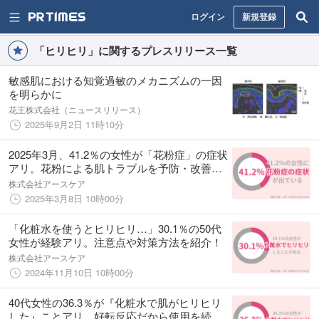
ログイン
新規登録
「ヒリヒリ」に関するプレスリリース一覧
敏感肌における知覚過敏のメカニズムの一因
を明らかに
花王株式会社（ニュースリリース）
2025年9月2日 11時10分
2025年3月、41.2％の女性が「花粉症」の症状
アリ。花粉による肌トラブルを予防・改善す
るケアを紹介
株式会社アースケア
2025年3月8日 10時00分
「化粧水を使うとヒリヒリ…」30.1％の50代
女性が経験アリ。注意点や対策方法を紹介！
株式会社アースケア
2024年11月10日 10時00分
40代女性の36.3％が『化粧水で肌がヒリヒリ
した』ことアリ。好転反応だから使用を続け