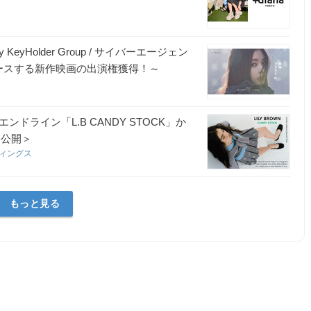
y KeyHolder Group / サイバーエージェン
ースする新作映画の出演権獲得！～
ンドライン「L.B CANDY STOCK」か
)公開＞
ディングス
もっと見る