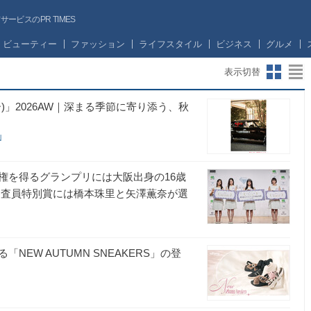
ビスのPR TIMES
ビューティー
ファッション
ライフスタイル
ビジネス
グルメ
表示切替
)」2026AW｜深まる季節に寄り添う、秋
N
権を得るグランプリには大阪出身の16歳
審査員特別賞には橋本珠里と矢澤薫奈が選
EW AUTUMN SNEAKERS」の登