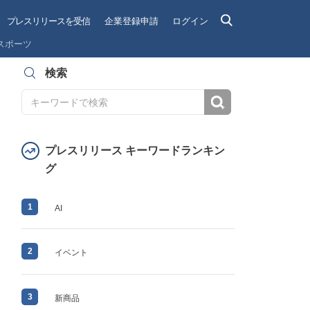
プレスリリースを受信
企業登録申請
ログイン
スポーツ
検索
検索
プレスリリース キーワードランキン
グ
1
AI
2
イベント
3
新商品