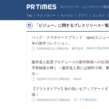
プレスリリース・ニュースリリース配信サー
Top
テクノロジー
モバイル
アプリ
エンタメ
「ビジュー」に関するプレスリリース一覧
バッグ・スマホケースブランド「ajew(エジュー
冬の新作コレクション。
株式会社 PARK CREATIO
2026年8月3日 10時30分
藤井道人監督プロデュースの新作映画への出演
手島柚葉が輝く ～藤井道人賞には猪狩小晴、
出～
bijoux
2026年7月11日 19時30分
【プラスダイアナ】秋の装いをアップデートする「N
場！
ダイアナ株式会社
2026年6月23日 10時00分