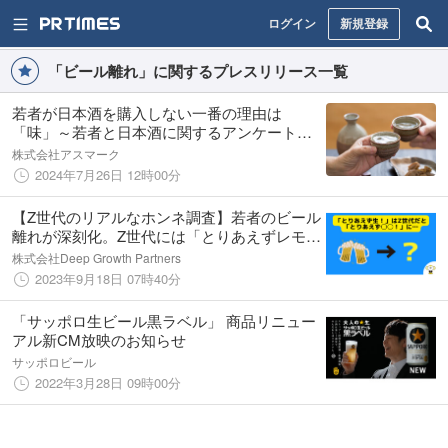
ログイン
新規登録
「ビール離れ」に関するプレスリリース一覧
若者が日本酒を購入しない一番の理由は
「味」～若者と日本酒に関するアンケート調
査～
株式会社アスマーク
2024年7月26日 12時00分
【Z世代のリアルなホンネ調査】若者のビール
離れが深刻化。Z世代には「とりあえずレモン
サワー」が定着。
株式会社Deep Growth Partners
2023年9月18日 07時40分
「サッポロ生ビール黒ラベル」 商品リニュー
アル新CM放映のお知らせ
サッポロビール
2022年3月28日 09時00分