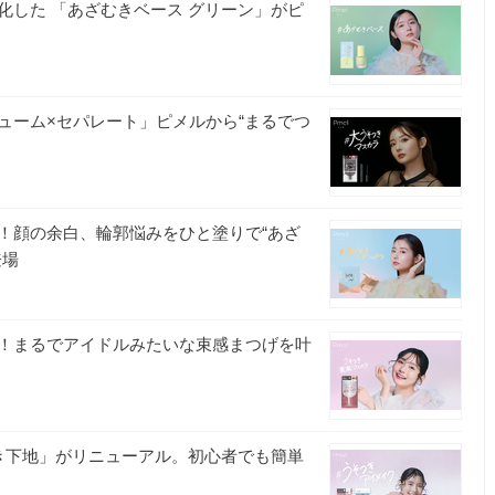
化した 「あざむきベース グリーン」がピ
ューム×セパレート」ピメルから“まるでつ
！顔の余白、輪郭悩みをひと塗りで“あざ
登場
！まるでアイドルみたいな束感まつげを叶
き下地」がリニューアル。初心者でも簡単