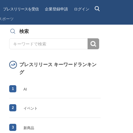
プレスリリースを受信
企業登録申請
ログイン
スポーツ
検索
検索
プレスリリース キーワードランキン
グ
1
AI
2
イベント
3
新商品