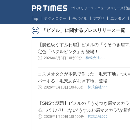
プレスリリース・ニュースリリース配信サー
Top
テクノロジー
モバイル
アプリ
エンタメ
「ピメル」に関するプレスリリース一覧
【脱色級うすふわ眉】ピメルの「うそつき眉マ
定色「ペタルピンク」が登場！
株式会社pdc
2026年8月3日 10時00分
コスメオタクが本気で作った「毛穴下地」つい
バーする「毛穴あざむき下地」登場
株式会社pdc
2026年3月18日 10時00分
【SNSで話題】ピメルの「うそつき眉マスカ
る、パリパリしない“うすふわ眉マスカラ”が新
株式会社pdc
2026年1月29日 10時00分