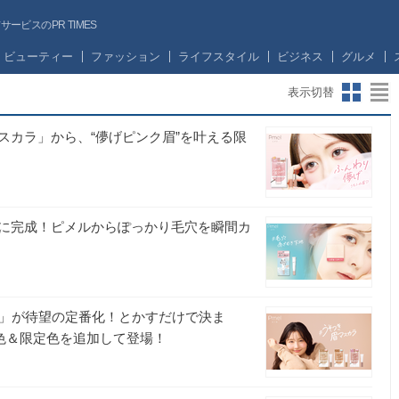
ビスのPR TIMES
ビューティー
ファッション
ライフスタイル
ビジネス
グルメ
表示切替
スカラ」から、“儚げピンク眉”を叶える限
に完成！ピメルからぽっかり毛穴を瞬間カ
ラ」が待望の定番化！とかすだけで決ま
色＆限定色を追加して登場！