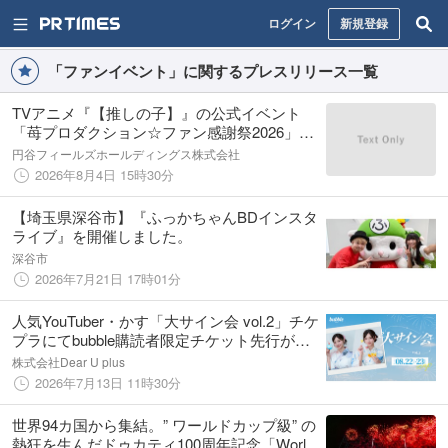
ログイン
新規登録
「ファンイベント」に関するプレスリリース一覧
TVアニメ『【推しの子】』の公式イベント
「苺プロダクション☆ファン感謝祭2026」に
協賛決定 〜エンタテインメントの力で作品
円谷フィールズホールディングス株式会社
の世界観と感動をより多くのファンへ届け
2026年8月4日 15時30分
る〜
【埼玉県深谷市】『ふっかちゃんBDインスタ
ライブ』を開催しました。
深谷市
2026年7月21日 17時01分
人気YouTuber・かす「大サイン会 vol.2」チケ
プラにてbubble購読者限定チケット先行が決
定！
株式会社Dear U plus
2026年7月13日 11時30分
世界94カ国から集結。” ワールドカップ級” の
熱狂を生んだドゥカティ100周年記念「World