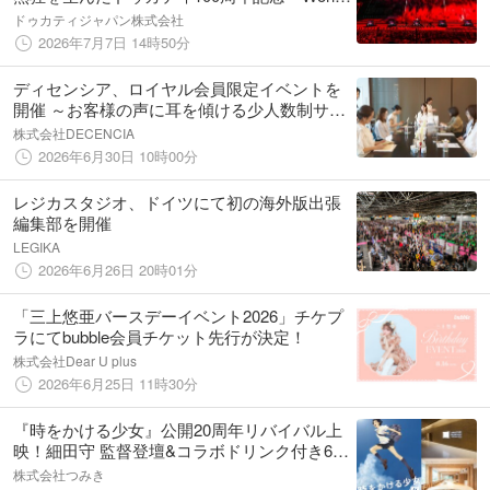
Ducati Week 2026」が史上最大規模で開催
ドゥカティジャパン株式会社
2026年7月7日 14時50分
ディセンシア、ロイヤル会員限定イベントを
開催 ～お客様の声に耳を傾ける少人数制サロ
ンイベントを実施～
株式会社DECENCIA
2026年6月30日 10時00分
レジカスタジオ、ドイツにて初の海外版出張
編集部を開催
LEGIKA
2026年6月26日 20時01分
「三上悠亜バースデーイベント2026」チケプ
ラにてbubble会員チケット先行が決定！
株式会社Dear U plus
2026年6月25日 11時30分
『時をかける少女』公開20周年リバイバル上
映！細田守 監督登壇&コラボドリンク付き6月
26日（金）ファンイベント詳細決定！
株式会社つみき