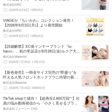
MIYASHITA PARKの「THE [ ] STORE」で
株式会社HRC
期間限定POPUP SHOPを開催！
2026年8月6日 12時00分
VIAGEが『ちいかわ』コレクション発売！
【2026年8月3日(月)】より発売開始
株式会社HRC
2026年8月3日 13時00分
【詳細解禁】EC発インナーブランド『tu-
hacci』、初の常設店が8月28日(金)ルクア大阪
に待望のグランドオープン！
株式会社WaterAir
2026年7月30日 11時10分
【新色発売】一時全サイズ完売の“即盛り”を
叶える人気フロントホックブラに待望の新
色！バイカラーのリボンがアクセントに。
株式会社WaterAir
2026年7月30日 09時50分
TikTok shopで成功！【総再生2,800万回*¹】社
員の悩み動画発信から「小さく見せるブラ」
が半年で6,000枚、さらに急加速で1万枚突破
株式会社フォーシーズHD