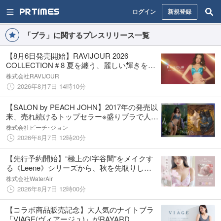
ログイン
新規登録
「ブラ」に関するプレスリリース一覧
【8月6日発売開始】RAVIJOUR 2026
COLLECTION＃8 夏を纏う、麗しい輝きを響
かせるランジェリーコレクション
株式会社RAVIJOUR
2026年8月7日 14時10分
【SALON by PEACH JOHN】2017年の発売以
来、売れ続けるトップセラー※盛りブラで人気
の「ヨーロピアンコルセッタ」シリーズ秋の
株式会社ピーチ･ジョン
新作が発売！SNSプレゼントキャンペーンも
2026年8月7日 12時20分
スタート！
【先行予約開始】“極上のI字谷間”をメイクす
る《Leene》シリーズから、秋を先取りした
「コスモスレースブラ」が先着特典付きで新
株式会社WaterAir
登場
2026年8月7日 12時00分
【コラボ商品販売記念】大人気のナイトブラ
「VIAGE(ヴィアージュ)」がRAYARD