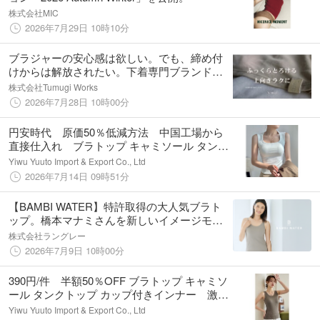
株式会社MIC
2026年7月29日 10時10分
ブラジャーの安心感は欲しい。でも、締め付
けからは解放されたい。下着専門ブランド
Tumugiが辿り着いた「ふっくらとろけるブラ
株式会社Tumugi Works
トップ」誕生
2026年7月28日 10時00分
円安時代 原価50％低減方法 中国工場から
直接仕入れ ブラトップ キャミソール タンク
トップ カップ付きインナー 一体型ブラトッ
Yiwu Yuuto Import & Export Co., Ltd
プ中国義烏縫製工場 260円/枚 7月16日から
2026年7月14日 09時51分
50％OFF 本格展開
【BAMBI WATER】特許取得の大人気ブラト
ップ。橋本マナミさんを新しいイメージモデ
ルに迎え、身体の変化に悩む女性たちへ寄り
株式会社ラングレー
添う想いを一緒にお届けします。
2026年7月9日 10時00分
390円/件 半額50％OFF ブラトップ キャミソ
ール タンクトップ カップ付きインナー 激安
オリジナルネームタグ変更可 一体型ブラト
Yiwu Yuuto Import & Export Co., Ltd