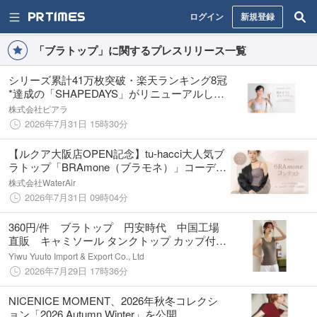
ログイン
新規登録
「ブラトップ」に関するプレスリリース一覧
シリーズ累計41万枚突破・楽天ランキング8冠
*達成の「SHAPEDAYS」がリニューアルした
「24Hスキンブラ」がバラエティショップ・
株式会社ピアラ
ドラッグストアなど全国82店舗で8月より店頭
2026年7月31日 15時30分
販売開始*
【ルクア大阪店OPEN記念】tu-hacci大人気ブ
ラトップ「BRAmone（ブラモネ）」コーディ
ネートコンテスト開催！ グランプリには豪華
株式会社WaterAir
景品をプレゼント
2026年7月31日 09時04分
360円/件 ブラトップ 円安時代 中国工場
直販 キャミソール タンクトップ カップ付き
インナー 激安 オリジナルネームタグ変更
Yiwu Yuuto Import & Export Co., Ltd
可 一体型ブラトップ 7月30日限定 早割
2026年7月29日 17時36分
10％OFF
NICENICE MOMENT、2026年秋冬コレクシ
ョン「2026 Autumn Winter」を公開。