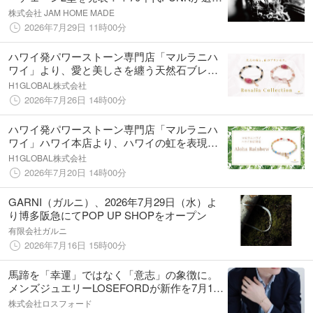
だ負けない構造。JAM HOME MADEのビクタ
株式会社 JAM HOME MADE
ーチェーン！2026年7月31日（金）より発売
2026年7月29日 11時00分
開始
ハワイ発パワーストーン専門店「マルラニハ
ワイ」より、愛と美しさを纏う天然石ブレス
レット「Rosalia Collection」新登場！表参道
H1GLOBAL株式会社
店・ルクアイーレ店でも同時発売！【文字刻
2026年7月26日 14時00分
印承ります】
ハワイ発パワーストーン専門店「マルラニハ
ワイ」ハワイ本店より、ハワイの虹を表現し
たレインボーカラーブレスレット「Aloha
H1GLOBAL株式会社
Rainbow」新登場！
2026年7月20日 14時00分
GARNI（ガルニ）、2026年7月29日（水）よ
り博多阪急にてPOP UP SHOPをオープン
有限会社ガルニ
2026年7月16日 15時00分
馬蹄を「幸運」ではなく「意志」の象徴に。
メンズジュエリーLOSEFORDが新作を7月15
日発売
株式会社ロスフォード