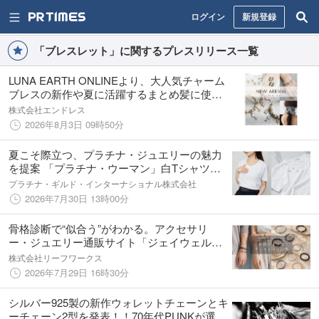
ログイン
新規登録
「ブレスレット」に関するプレスリリース一覧
LUNA EARTH ONLINEより、大人気チャーム
ブレスの新作や夏に活躍するまとめ髪に使え
るヘアバンス、イヤーアクセなどの新商品が
株式会社エンドレス
7/30（木）入荷しました。
2026年8月3日 09時50分
夏こそ際立つ、プラチナ・ジュエリーの魅力
を提案 「プラチナ・ウーマン」白Tシャツプ
レゼントキャンペーン
プラチナ・ギルド・インターナショナル株式会社
2026年7月30日 13時00分
骨格診断で“似合う”がわかる。アクセサリ
ー・ジュエリー通販サイト「ジェイウェル」
が提案する骨格タイプ別アイテム
株式会社リーフワークス
2026年7月29日 16時30分
シルバー925製の新作ウォレットチェーンとキ
ーチェーン2型を発表！！70年代PUNKが選ん