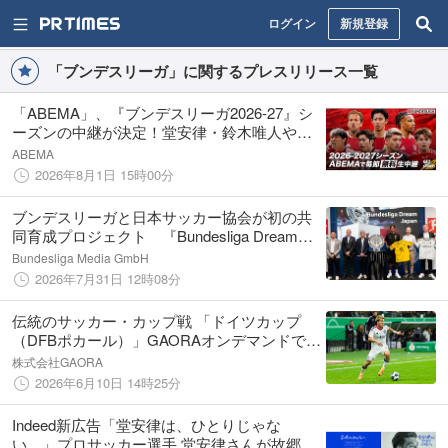
ログイン
新規登録
「ブンデスリーガ」に関するプレスリリース一覧
「ABEMA」、『ブンデスリーガ2026-27』シ
ーズンの中継が決定！堂安律・鈴木唯人や新
加入の後藤啓介ら日本人選手所属試合を中心
ABEMA
に毎節無料生中継
2026年8月1日 15時00分
ブンデスリーガと日本サッカー協会が初の共
同育成プロジェクト 『Bundesliga Dream
Japan』を始動
Bundesliga Media GmbH
2026年7月31日 12時08分
伝統のサッカー・カップ戦 「ドイツカップ
（DFBポカール）」GAORAオンデマンドで
2026-27シーズン全63試合の配信決定！
株式会社GAORA
GAORA SPORTSでも注目試合をテレビ独占
2026年6月10日 14時25分
放送！
Indeed新広告「堂安律は、ひとりじゃな
い。」プロサッカー選手 堂安律さんが故郷の