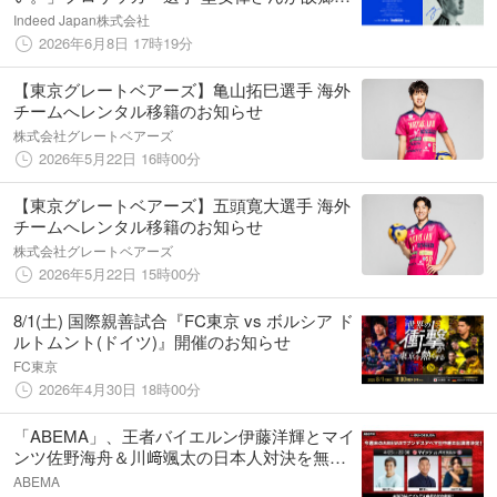
兵庫・尼崎に感謝のメッセージ「孤独なと
Indeed Japan株式会社
き、不安なときはいつも僕の支えになってい
2026年6月8日 17時19分
ます。僕らは、ひとりじゃない。」
【東京グレートベアーズ】亀山拓巳選手 海外
チームへレンタル移籍のお知らせ
株式会社グレートベアーズ
2026年5月22日 16時00分
【東京グレートベアーズ】五頭寛大選手 海外
チームへレンタル移籍のお知らせ
株式会社グレートベアーズ
2026年5月22日 15時00分
8/1(土) 国際親善試合『FC東京 vs ボルシア ド
ルトムント(ドイツ)』開催のお知らせ
FC東京
2026年4月30日 18時00分
「ABEMA」、王者バイエルン伊藤洋輝とマイ
ンツ佐野海舟＆川﨑颯太の日本人対決を無料
生中継｜4月25日（土）『マインツ vs バイエ
ABEMA