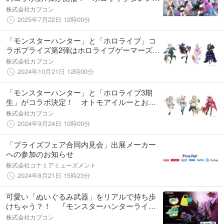
がファイター達の元へ弟子入りし、特別な衣
株式会社カプコン
装で登場！ 限定プライズ景品＆コラボカフ
2025年7月22日 12時00分
ェで盛り上がろう！
「モンスターハンター」と「ホロライブ」コ
ラボプライズ第2弾はホロライブゲーマーズと
コラボ！ タレントが選んだオトモアイルー
株式会社カプコン
衣装とお揃いの限定プライズ景品が登場！
2024年10月21日 12時00分
「モンスターハンター」と「ホロライブ3期
生」がコラボ決定！ オトモアイルーとおそ
ろいの特別なコラボ衣装を纏った限定プライ
株式会社カプコン
ズ景品がカプコンの直営店で登場！
2024年9月24日 10時00分
「プライズフェア合同内見会」出展メーカー
への参加のお知らせ
株式会社コナミアミューズメント
2024年8月21日 15時23分
可愛い「ぬいぐるみ武器」をリアルで持ち歩
けちゃう？！ 『モンスターハンターライ
ズ：サンブレイク』から「ぬいぐるみ付きエ
株式会社カプコン