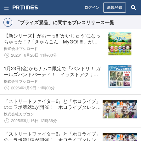
ログイン
新規登録
「プライズ景品」に関するプレスリリース一覧
【新シリーズ】がおーっ‼ “かいじゅう”になっ
ちゃった！?「きゃらごん MyGO!!!!!」が
2026年6月26日(金)より登場！
株式会社ブシロード
2026年6月26日 11時00分
1月23日(金)からナムコ限定で「バンドリ！ ガ
ールズバンドパーティ！ イラストアクリル
ボード MyGO!!!!! ver.」のプライズ景品が登
株式会社ブシロード
場！
2026年1月9日 11時00分
『ストリートファイター6』と「ホロライブ」
のコラボ第2弾が開催！ ホロライブタレント
がファイター達の元へ弟子入りし、特別な衣
株式会社カプコン
装で登場！ 再び限定プライズ景品＆コラボ
2025年9月16日 12時36分
カフェで盛り上がろう！
『ストリートファイター6』と「ホロライブ」
のコラボ第1弾が開催！ ホロライブタレント