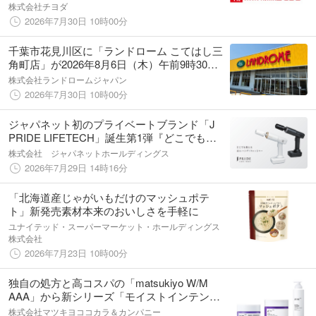
オープン！
株式会社チヨダ
2026年7月30日 10時00分
千葉市花見川区に「ランドローム こてはし三
角町店」が2026年8月6日（木）午前9時30分
オープン！『真面目シリーズ』など地域の食
株式会社ランドロームジャパン
卓を支える商品を展開
2026年7月30日 10時00分
ジャパネット初のプライベートブランド「J
PRIDE LIFETECH」誕生第1弾『どこでも使
える高圧ハンディウォッシャー』を7月29日
株式会社 ジャパネットホールディングス
（水）より販売開始
2026年7月29日 14時16分
「北海道産じゃがいもだけのマッシュポテ
ト」新発売素材本来のおいしさを手軽に
ユナイテッド・スーパーマーケット・ホールディングス
株式会社
2026年7月23日 10時00分
独自の処方と高コスパの「matsukiyo W/M
AAA」から新シリーズ「モイストインテンシ
ブEX」と炭酸泡洗顔が登場
株式会社マツキヨココカラ＆カンパニー