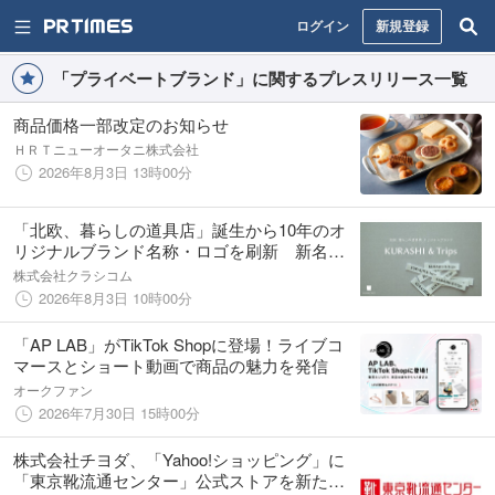
ログイン
新規登録
「プライベートブランド」に関するプレスリリース一覧
商品価格一部改定のお知らせ
ＨＲＴニューオータニ株式会社
2026年8月3日 13時00分
「北欧、暮らしの道具店」誕生から10年のオ
リジナルブランド名称・ロゴを刷新 新名称
は「KURASHI&Trips」
株式会社クラシコム
2026年8月3日 10時00分
「AP LAB」がTikTok Shopに登場！ライブコ
マースとショート動画で商品の魅力を発信
オークファン
2026年7月30日 15時00分
株式会社チヨダ、「Yahoo!ショッピング」に
「東京靴流通センター」公式ストアを新たに