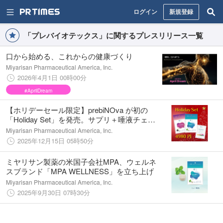
ログイン
新規登録
「プレバイオテックス」に関するプレスリリース一覧
口から始める、これからの健康づくり
Miyarisan Pharmaceutical America, Inc.
2026年4月1日 00時00分
#AprilDream
【ホリデーセール限定】prebiNOva が初の
「Holiday Set」を発売。サプリ＋唾液チェッ
クの新しいオーラルケア体験を特別価格で
Miyarisan Pharmaceutical America, Inc.
2025年12月15日 05時50分
ミヤリサン製薬の米国子会社MPA、ウェルネ
スブランド「MPA WELLNESS」を立ち上げ
Miyarisan Pharmaceutical America, Inc.
2025年9月30日 07時30分