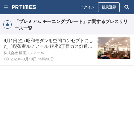
ログイン
新規登録
「プレミアム モーニングプレート」に関するプレスリリ
ース一覧
9月1日(金) 昭和モダンを空間コンセプトにし
た『喫茶室ルノアール 銀座2丁目ガス灯通り
店』が新規オープン!!
株式会社 銀座ルノアール
2023年8月18日 13時30分