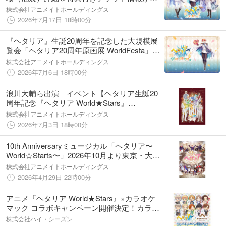
禁 ！
株式会社アニメイトホールディングス
2026年7月17日 18時00分
『ヘタリア』生誕20周年を記念した大規模展
覧会「ヘタリア20周年原画展 WorldFesta」が
東京・大阪で開催決定！ 日丸屋秀和先生描
株式会社アニメイトホールディングス
きおろしのイタリアも初解禁！
2026年7月6日 18時00分
浪川大輔ら出演 イベント【ヘタリア生誕20
周年記念『ヘタリア World★Stars』
Anniversary Party】のアーカイブ配信決定！
株式会社アニメイトホールディングス
チケット販売詳細も解禁！
2026年7月3日 18時00分
10th Anniversaryミュージカル「ヘタリア〜
World☆Starts〜」2026年10月より東京・大
阪・愛知3都市にて上演決定‼全ビジュアル一
株式会社アニメイトホールディングス
挙解禁＆4月29日よりチケット最速先行開始!!
2026年4月29日 22時00分
アニメ『ヘタリア World★Stars』×カラオケ
マック コラボキャンペーン開催決定！カラオ
ケを楽しむミニキャライラストのコラボ限定
株式会社ハイ・シーズン