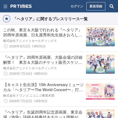
ログイン
新規登録
「ヘタリア」に関するプレスリリース一覧
この秋、東京＆大阪で行われる『ヘタリア』
20周年原画展、日丸屋秀和先生描きおろしの
全員集合キービジュアル＆特典デザインがつ
株式会社アニメイトホールディングス
いに解禁！ 東京会場先行抽選販売も本日より
2026年8月2日 10時00分
スタート！
『ヘタリア』20周年原画展、大阪会場の詳細
解禁！ 東京＆大阪のチケット販売スケジュ
ールも一挙公開！
株式会社アニメイトホールディングス
2026年7月24日 18時00分
【キャスト生出演】10th Anniversaryミュージ
カル「ヘタリア〜The World Concert〜」打ち
上げ・振り返り特番が、8月1日(土)20時30分
株式会社ドワンゴ ニコニコ事業本部
よりニコ生にて配信決定
2026年7月22日 12時00分
『ヘタリア』生誕20周年記念原画展、東京会
場（池袋）詳細＆特典付きチケット情報が解