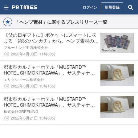
ログイン
新規登録
「ヘンプ素材」に関するプレスリリース一覧
【父の日ギフトに】ポケットにスマートに収
まる「第3のハンカチ」から、ヘンプ素材の新
作チェック柄ハンカチが登場
ブルーミング中西株式会社
2026年4月30日 11時00分
都市型カルチャーホテル「MUSTARD™
HOTEL SHIMOKITAZAWA」、サスティナブ
ルなヘンプ素材の寝具とCBDオイルを体験で
エリクシノール株式会社
きるMEDITATION PLANを予約販売開始
2022年6月30日 13時15分
都市型カルチャーホテル「MUSTARD™
HOTEL SHIMOKITAZAWA」、サスティナブ
ルなヘンプ素材の寝具とCBDオイルを体験で
株式会社GREENING
きるMEDITATION PLANを予約販売開始
2022年6月21日 13時00分