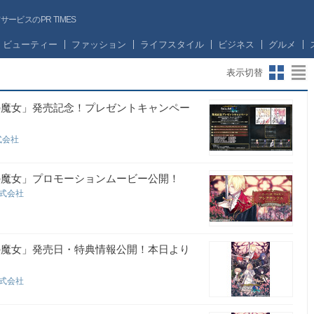
ビスのPR TIMES
ビューティー
ファッション
ライフスタイル
ビジネス
グルメ
表示切替
の魔女」発売記念！プレゼントキャンペー
式会社
の魔女」プロモーションムービー公開！
株式会社
の魔女」発売日・特典情報公開！本日より
株式会社