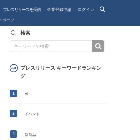
プレスリリースを受信
企業登録申請
ログイン
スポーツ
検索
検索
プレスリリース キーワードランキン
グ
1
AI
2
イベント
3
新商品