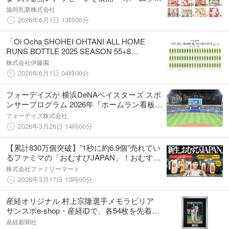
バー ホームランを、アイスる人へ。』
協同乳業株式会社
2026年6月1日 13時00分
「Oi Ocha SHOHEI OHTANI ALL HOME
RUNS BOTTLE 2025 SEASON 55+8
EDITION」を、6月22日（月）に販売開始
株式会社伊藤園
2026年6月1日 04時00分
フォーデイズが 横浜DeNAベイスターズ スポ
ンサープログラム 2026年『ホームラン看板直
撃賞』に協賛
フォーデイズ株式会社
2026年3月26日 14時00分
【累計830万個突破】”1秒に約6.9個”売れてい
るファミマの「おむすびJAPAN」！おむすび
アンバサダー大谷翔平選手の次なる挑戦へエ
株式会社ファミリーマート
ールを。「中具増量」第3弾＆「LA行き」キ
2026年3月17日 13時00分
ャンペーン開始
産経オリジナル 村上宗隆選手メモラビリア
サンスポe-shop・産経iDで、各54枚を先着販
売
産経新聞社