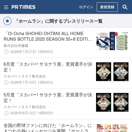
ログイン
新規登録
「ホームラン」に関するプレスリリース一覧
「Oi Ocha SHOHEI OHTANI ALL HOME
RUNS BOTTLE 2025 SEASON 55+8 EDITION
COMPLETE BOX」を、7月29日（水）より予
株式会社伊藤園
約販売開始
2026年7月27日 12時00分
6月度「スカパー! サヨナラ賞」受賞選手が決
定！
スカパーＪＳＡＴ株式会社
2026年7月10日 13時00分
5月度「スカパー! サヨナラ賞」受賞選手が決
定！
スカパーＪＳＡＴ株式会社
2026年6月12日 16時00分
全国の野球ファンに向けた「ホームラン」に
まつわる熱いメッセージを展開 『ホームラン