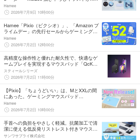
サイズマウスパッドに。
Hamee
2026年7月9日 10時00分
Hamee「Pixio（ピクシオ）」、「Amazon プ
ライムデー」の先行セールからゲーミングア
クセサリー製品を最大52%OFFで販売。
Hamee
2026年7月2日 12時00分
高精度な操作性と優れた耐久性で、快適なゲ
ームプレイを実現するマウスパッド「QcK」
シリーズから夏にぴったりな新デザイン
スティールシリーズ
「Topographic」と「Neon Sunset」を発表
2026年7月2日 11時00分
【Pixio】「ちょうどいい」は、MとXXLの間
にあった。ゲーミングマウスパッド
「PXMPWシリーズ」に、待望の「XL」が新
Hamee
登場！
2026年7月2日 10時00分
手首への負担をやさしく軽減。抗菌加工で清
潔に使える低反発リストレスト付きマウスパ
ッドを発売
サンワサプライ株式会社