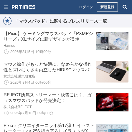
ログイン
新規登録
「マウスパッド」に関するプレスリリース一覧
【Pixio】 ゲーミングマウスパッド「PXMPシ
リーズ」XLサイズに新デザインが登場
Hamee
2026年8月5日 10時00分
マウス操作がもっと快適に。なめらかな操作
性とズレにくさを両立したHIDISCマウスパッ
ドを新発売！
株式会社磁気研究所
2026年8月4日 06時00分
REJECT所属ストリーマー・秋雪こはく、ガ
ラスマウスパッドが発売決定！
株式会社REJECT
2026年7月10日 09時00分
Pixio × クリエイターコラボ第17弾！ イラスト
レーター・k.a.256 描き下ろしイラストがXL