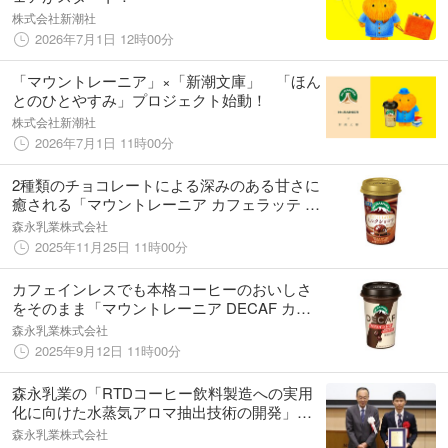
株式会社新潮社
2026年7月1日 12時00分
「マウントレーニア」×「新潮文庫」 「ほん
とのひとやすみ」プロジェクト始動！
株式会社新潮社
2026年7月1日 11時00分
2種類のチョコレートによる深みのある甘さに
癒される「マウントレーニア カフェラッテ ミ
ルクショコラ」12月2日（火）より全国にて期
森永乳業株式会社
間限定発売
2025年11月25日 11時00分
カフェインレスでも本格コーヒーのおいしさ
をそのまま「マウントレーニア DECAF カフ
ェインレス」9月15日（月）週より全国にて順
森永乳業株式会社
次リニューアル
2025年9月12日 11時00分
森永乳業の「RTDコーヒー飲料製造への実用
化に向けた水蒸気アロマ抽出技術の開発」取
り組みが令和７年度日本食品科学工学会「技
森永乳業株式会社