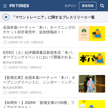
ログイン
新規登録
「マウントレーニア」に関するプレスリリース一覧
全国本屋パーティー「本パ」オープニングの
チケット好評発売中、追加情報続々！
株式会社新潮社
2026年7月10日 12時00分
8月8日（土）紀伊國屋書店新宿本店「本パ」
オープニングイベントにおいて開催される
「深夜だから話せる！ マウントレーニア・
株式会社新潮社
ブック・クラブ」に、フリーアナウンサー垣
2026年7月8日 12時00分
花正氏が登場！
【新潮文庫】全国本屋パーティー「本パ」オ
ープニングイベントに、シンガー・ソングラ
イター崎山蒼志さんの出演が決定！
株式会社新潮社
2026年7月8日 12時00分
【50周年！】2026年「新潮文庫の100冊」フ
ェアがスタート！