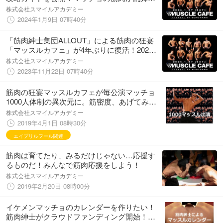
る筋肉の狂宴が4年ぶりに復活(1月27日)
株式会社スマイルアカデミー
2024年1月9日 07時40分
「筋肉紳士集団ALLOUT」による筋肉の狂宴
「マッスルカフェ」が4年ぶりに復活！2024
年1月マッチョたちの祭典が横浜へ初上陸！
株式会社スマイルアカデミー
2023年11月22日 07時40分
筋肉の狂宴マッスルカフェが毎公演マッチョ
1000人体制の異次元に。筋密度、あげてみま
した
株式会社スマイルアカデミー
2019年4月1日 08時30分
エイプリルフール関連
筋肉は育てたり、みるだけじゃない…応援す
るものだ！みんなで筋肉応援をしよう！
株式会社スマイルアカデミー
2019年2月20日 08時00分
イケメンマッチョのカレンダーを作りたい！
筋肉紳士がクラウドファンディング開始！ム