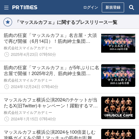
ログイン
新規登録
「マッスルカフェ」に関するプレスリリース一覧
筋肉の狂宴「マッスルカフェ」名古屋・大須
で再び開催（6月14日）！筋肉紳士集団
ALLOUTによる筋肉への熱狂＆没入体験イベ
株式会社スマイルアカデミー
ント
2025年4月23日 07時50分
筋肉の狂宴「マッスルカフェ」が5年ぶりに名
古屋で開催！2025年2月、筋肉紳士集団
ALLOUTのマッチョたちが大須で躍動！
株式会社スマイルアカデミー
2024年12月24日 07時40分
マッスルカフェ横浜公演2024のチケットが当
たるX(旧Twitter)キャンペーン！躍動するマッ
チョの筋肉を体感しに行こう！
株式会社スマイルアカデミー
2024年1月15日 07時40分
マッスルカフェ横浜公演2024を100倍楽しむ
攻略ガイドを公開！マッチョの筋肉が乱舞す