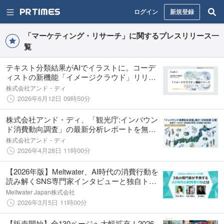
ログイン
新規登録
「マーケティング・リサーチ」に関するプレスリリース一
覧
テキスト分類結果がAIでイラストに。コーデ
ィストの新機能「イメージクラウド」リリー
ス
株式会社アンド・ディ
2026年6月12日 09時50分
株式会社アンド・ディ、「観光庁:インバウン
ド消費動向調査」の最新分析レポートを無料
公開（国内162エリア別）
株式会社アンド・ディ
2026年4月28日 11時00分
【2026年版】Meltwater、AI時代の消費行動を
読み解くSNS専門家インタビューと独自トレ
ンドガイドを公開
Meltwater Japan株式会社
2026年3月5日 11時00分
【販売開始】全130ページへ大幅拡充！2026