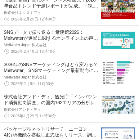
年食品トレンド予測レポートが完成。「GLP-
1時代の食設計」や「次世代AI購買」など実務
株式会社ネクストアイ
直結のインサイト収録
2026年2月25日 12時00分
SNSデータで振り返る！衆院選2026：
Meltwaterが選挙に関するオンライン上の声を
可視化するダッシュボードを公開
Meltwater Japan株式会社
2026年2月10日 13時10分
2026年のSNSマーケティングはどう変わる？
Meltwater、SNSマーケティング最新動向に関
する調査結果を発表
Meltwater Japan株式会社
2026年2月5日 11時00分
株式会社アンド・ディ、観光庁「インバウン
ド消費動向調査」の国内162エリアの分析レポ
ートを無料公開
株式会社アンド・ディ
2026年1月29日 11時00分
パッケージ型ネットリサーチ「ニーヨン」、
AI分析機能を搭載し正式版をリリース。調査