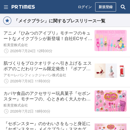
ログイン
新規登録
「メイクブラシ」に関するプレスリリース一覧
アニメ『ひみつのアイプリ』モチーフのキュ
ートなメイクブラシが新登場！自社ECサイト
（粧美堂公式オンラインストア）にて発売開
粧美堂株式会社
始
2026年7月24日 12時00分
肌づくりをプロクオリティへ引き上げる エス
ポアのこだわりツール限定発売！『ポアブラ
ーファンデーションブラシ』『ワンテイクブ
アモーレパシフィックジャパン株式会社
レンダー』『レッドフィッティングスポン
2026年7月9日 11時00分
ジ』
カバヤ⾷品のアクセサリー玩具菓⼦『セボン
スター』モチーフの、心ときめく大人かわい
い雑貨シリーズが新登場！粧美堂公式オンラ
粧美堂株式会社
インストアにて発売開始
2026年7月2日 18時00分
『セボンスター』のかわいさをもっと身近に
『セボンスター』メイクブラシ・スマホグリ