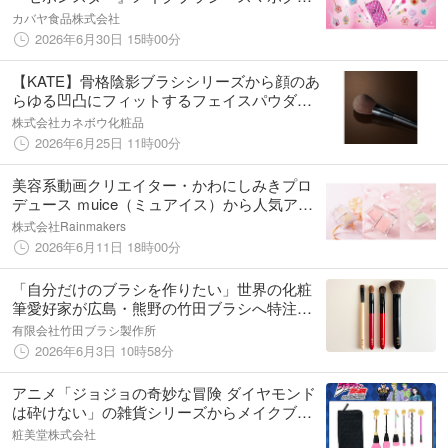
ップ・スライドミラーチャーム
カバヤ食品株式会社
2026年6月30日 15時00分
【KATE】骨格陰影ブラシシリーズから顔のあ
らゆる凹凸にフィットするフェイスパウダ
ー・パウダーファンデーション用ブラシ「ケ
株式会社カネボウ化粧品
イト パウダーブラシ」登場
2026年6月25日 11時00分
美容系動画クリエイター・かわにしみきプロ
デュース ｍuice（ミュアイス）から人気アイ
テムのメイク悩みに寄り添う限定カラーが登
株式会社Rainmakers
場！2way仕様のスポットメンテパウダー専用
2026年6月11日 18時00分
ブラシも限定発売
「自分だけのブラシを作りたい」世界の化粧
筆愛好家が広島・熊野の竹田ブラシへ特注依
頼。海外売上比率50％超へ。
有限会社竹田ブラシ製作所
2026年6月3日 10時58分
アニメ「ジョジョの奇妙な冒険 ダイヤモンド
は砕けない」の雑貨シリーズからメイクブラ
シが新たに登場！粧美堂公式オンラインスト
粧美堂株式会社