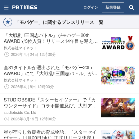
ログイン
新規登録
「モバゲー」に関するプレスリリース一覧
「大戦乱!!三国志バトル」がモバゲー20th
AWARDで3位入賞！リリース14年目を迎えた
長期運営タイトルの姿勢
株式会社マイネット
2026年4月24日 12時30分
全31タイトルが選出された「モバゲー20th
AWARD」にて『大戦乱!!三国志バトル』が3
位入賞！自社5タイトルが同時ノミネート
株式会社マイネット
2026年4月8日 12時00分
STUDIOBSIDE『スターセイヴァー』で『カ
ウンターサイド』コラボ開催及び、大型アッ
プデート「スターセイヴァー2.0」実装、
studiobside Co. Ltd
2026年3月19日 12時00分
星が宿りし救援者の育成物語、『スターセイ
ヴァー』11月20日(水)に正式リリース決定！