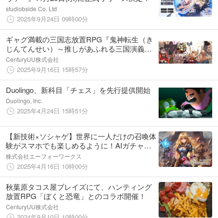
studiobside Co. Ltd
2025年9月24日 09時00分
ギャグ満載の三国志放置RPG『鬼神転生（き
じんてんせい）～推しがあふれる三国演義
～』サービス開始!!
CenturyUU株式会社
2025年9月16日 15時57分
Duolingo、新科目「チェス」を先行提供開始
Duolingo, Inc.
2025年4月24日 15時51分
【新技術×ソシャゲ】世界に一人だけの召喚体
験がスマホでも楽しめるように！AIガチャゲ
ーム「サマナーズサーガ」モバゲー版リリー
株式会社エーフォーワークス
ス
2025年4月16日 10時00分
秋葉原タコス屋ブレイズにて、ハンティング
放置RPG「ぼくと恐竜」とのコラボ開催！
CenturyUU株式会社
2024年9月10日 10時00分