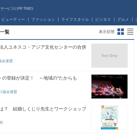
ビスのPR TIMES
ビューティー
ファッション
ライフスタイル
ビジネス
グルメ
一覧
表示切替
法人ユネスコ・アジア文化センターの合併
協会連盟
クトの登録が決定！ ～地域の“たからも
スコ協会連盟
は？ 結婚しくじり先生とワークショップ
議所