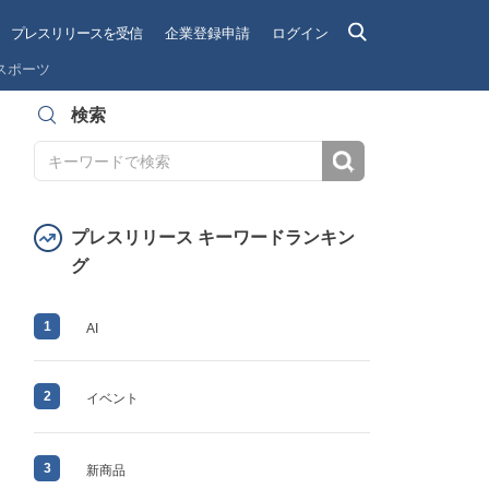
プレスリリースを受信
企業登録申請
ログイン
スポーツ
検索
検索
プレスリリース キーワードランキン
グ
1
AI
2
イベント
3
新商品