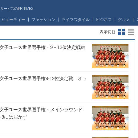
ビスのPR TIMES
ビューティー
ファッション
ライフスタイル
ビジネス
グルメ
表示切替
女子ユース世界選手権・9－12位決定戦結
女子ユース世界選手権9-12位決定戦 オラ
回女子ユース世界選手権・メインラウンド
ト8には届かず